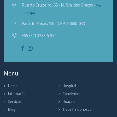
Rua do Cruzeiro, 68 - N. Sra. das Graças -
Ver
no mapa
Pará de Minas/MG - CEP: 35660-033
+55 (37) 3233-5400
Menu
Home
Hospital
Internação
Convênios
Serviços
Doação
Blog
Trabalhe Conosco