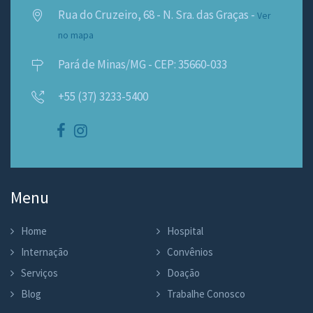
Rua do Cruzeiro, 68 - N. Sra. das Graças -
Ver
no mapa
Pará de Minas/MG - CEP: 35660-033
+55 (37) 3233-5400
Menu
Home
Hospital
Internação
Convênios
Serviços
Doação
Blog
Trabalhe Conosco