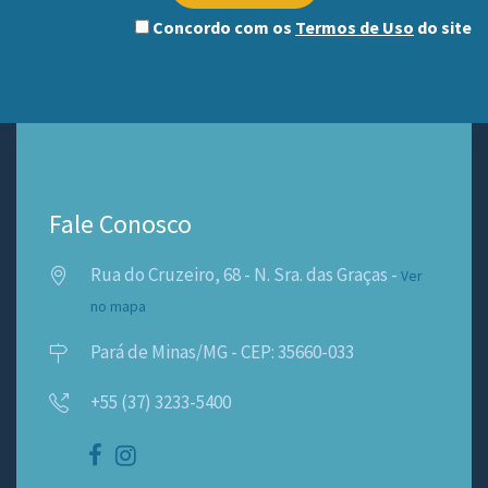
Concordo com os
Termos de Uso
do site
Fale Conosco
Rua do Cruzeiro, 68 - N. Sra. das Graças -
Ver
no mapa
Pará de Minas/MG - CEP: 35660-033
+55 (37) 3233-5400