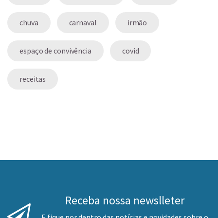
chuva
carnaval
irmão
espaço de convivência
covid
receitas
Receba nossa newslleter
E fique por dentro das notícias e novidades sobre o