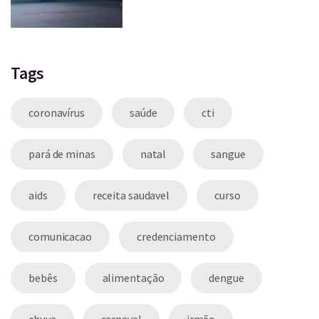
Tags
coronavírus
saúde
cti
pará de minas
natal
sangue
aids
receita saudavel
curso
comunicacao
credenciamento
bebês
alimentação
dengue
chuva
carnaval
irmão