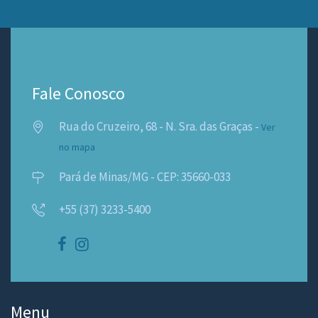
Fale Conosco
Rua do Cruzeiro, 68 - N. Sra. das Graças -
Ver
no mapa
Pará de Minas/MG - CEP: 35660-033
+55 (37) 3233-5400
Menu