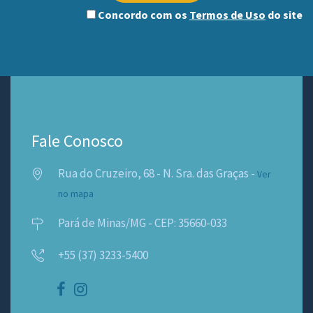
Concordo com os
Termos de Uso
do site
Fale Conosco
Rua do Cruzeiro, 68 - N. Sra. das Graças -
Ver
no mapa
Pará de Minas/MG - CEP: 35660-033
+55 (37) 3233-5400