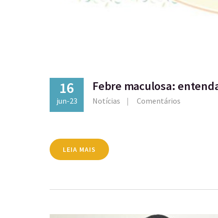
16
Febre maculosa: entend
jun-23
Notícias
Comentários
LEIA MAIS