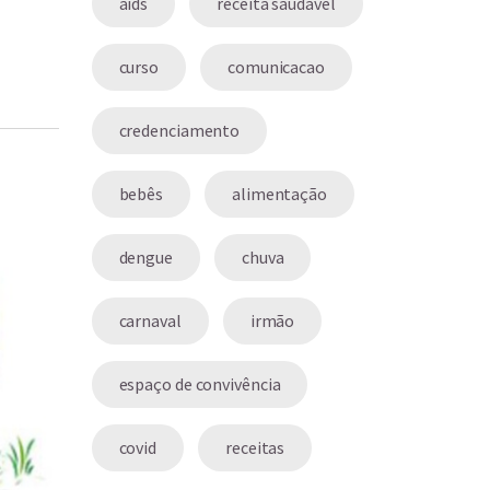
aids
receita saudavel
curso
comunicacao
credenciamento
bebês
alimentação
dengue
chuva
carnaval
irmão
espaço de convivência
covid
receitas