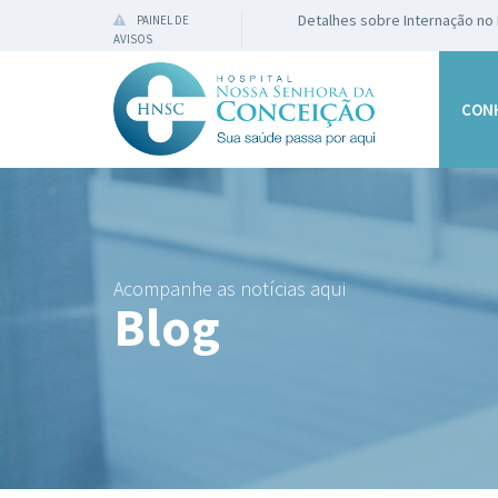
HNSC lança campanha Troco So
PAINEL DE
AVISOS
CONH
Acompanhe as notícias aqui
Blog