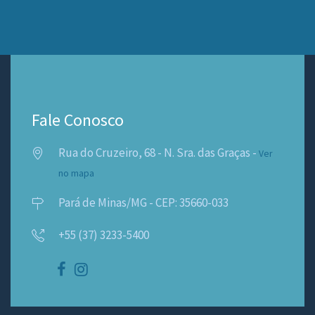
Fale Conosco
Rua do Cruzeiro, 68 - N. Sra. das Graças -
Ver
no mapa
Pará de Minas/MG - CEP: 35660-033
+55 (37) 3233-5400