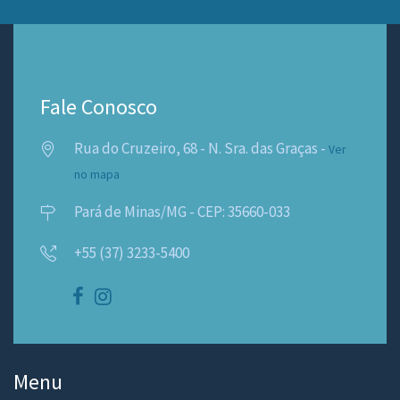
Fale Conosco
Rua do Cruzeiro, 68 - N. Sra. das Graças -
Ver
no mapa
Pará de Minas/MG - CEP: 35660-033
+55 (37) 3233-5400
Menu