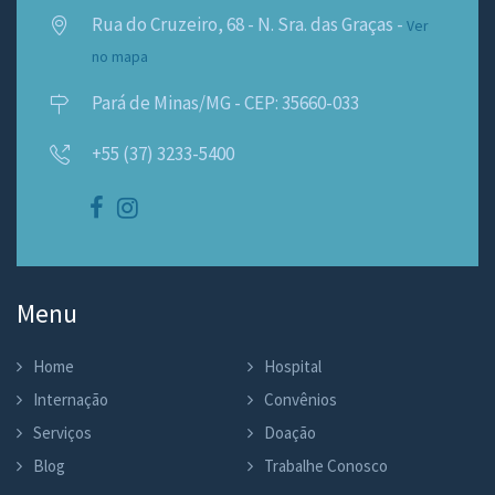
Rua do Cruzeiro, 68 - N. Sra. das Graças -
Ver
no mapa
Pará de Minas/MG - CEP: 35660-033
+55 (37) 3233-5400
Menu
Home
Hospital
Internação
Convênios
Serviços
Doação
Blog
Trabalhe Conosco