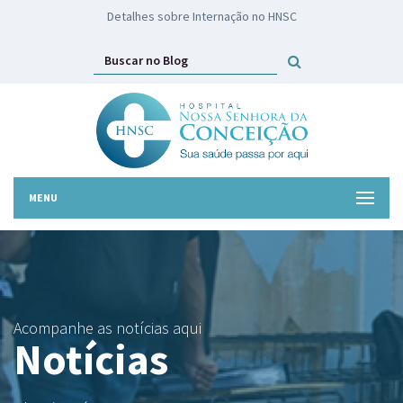
HNSC lança campanha Troco Solidário
MENU
Acompanhe as notícias aqui
Notícias